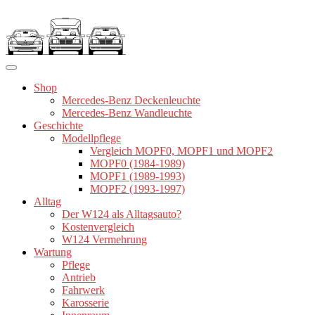
Zum
Inhalt
springen
Shop
Mercedes-Benz Deckenleuchte
Mercedes-Benz Wandleuchte
Geschichte
Modellpflege
Vergleich MOPF0, MOPF1 und MOPF2
MOPF0 (1984-1989)
MOPF1 (1989-1993)
MOPF2 (1993-1997)
Alltag
Der W124 als Alltagsauto?
Kostenvergleich
W124 Vermehrung
Wartung
Pflege
Antrieb
Fahrwerk
Karosserie