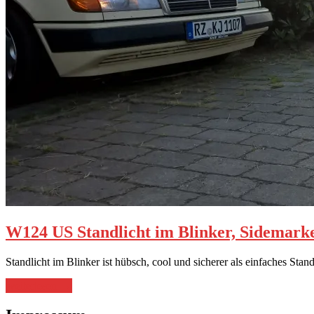
W124 US Standlicht im Blinker, Sidemark
Standlicht im Blinker ist hübsch, cool und sicherer als einfaches Stan
„W124
weiterlesen
→
US
Standlicht