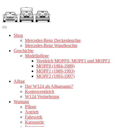
Zum
Inhalt
springen
Shop
Mercedes-Benz Deckenleuchte
Mercedes-Benz Wandleuchte
Geschichte
Modellpflege
Vergleich MOPF0, MOPF1 und MOPF2
MOPF0 (1984-1989)
MOPF1 (1989-1993)
MOPF2 (1993-1997)
Alltag
Der W124 als Alltagsauto?
Kostenvergleich
W124 Vermehrung
Wartung
Pflege
Antrieb
Fahrwerk
Karosserie