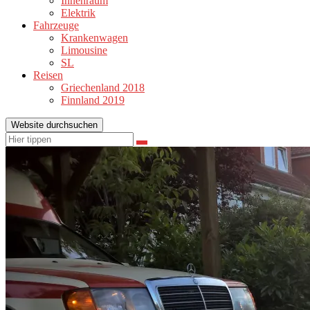
Innenraum
Elektrik
Fahrzeuge
Krankenwagen
Limousine
SL
Reisen
Griechenland 2018
Finnland 2019
Website durchsuchen
Suchen
Suchen
nach: