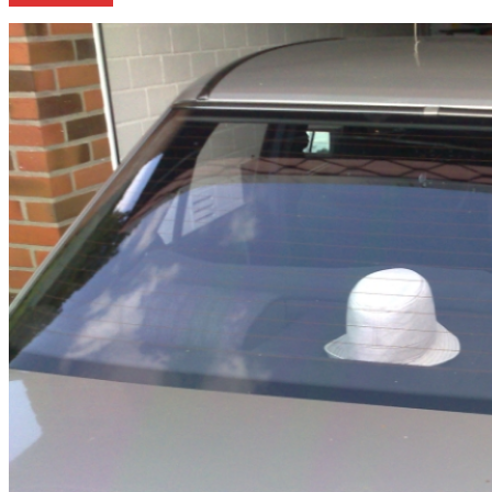
Stoßstange
–
Prallleiste
lackieren“