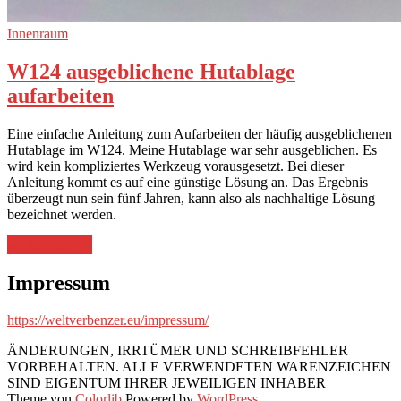
Innenraum
W124 ausgeblichene Hutablage
aufarbeiten
Eine einfache Anleitung zum Aufarbeiten der häufig ausgeblichenen
Hutablage im W124. Meine Hutablage war sehr ausgeblichen. Es
wird kein kompliziertes Werkzeug vorausgesetzt. Bei dieser
Anleitung kommt es auf eine günstige Lösung an. Das Ergebnis
überzeugt nun sein fünf Jahren, kann also als nachhaltige Lösung
bezeichnet werden.
„W124
weiterlesen
→
ausgeblichene
Hutablage
Impressum
aufarbeiten“
https://weltverbenzer.eu/impressum/
ÄNDERUNGEN, IRRTÜMER UND SCHREIBFEHLER
VORBEHALTEN. ALLE VERWENDETEN WARENZEICHEN
SIND EIGENTUM IHRER JEWEILIGEN INHABER
Theme von
Colorlib
Powered by
WordPress