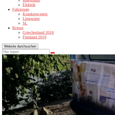
Innenraum
Elektrik
Fahrzeuge
Krankenwagen
Limousine
SL
Reisen
Griechenland 2018
Finnland 2019
Website durchsuchen
Suchen
Suchen
nach: