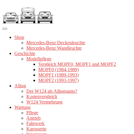
Zum
Inhalt
springen
Shop
Mercedes-Benz Deckenleuchte
Mercedes-Benz Wandleuchte
Geschichte
Modellpflege
Vergleich MOPF0, MOPF1 und MOPF2
MOPF0 (1984-1989)
MOPF1 (1989-1993)
MOPF2 (1993-1997)
Alltag
Der W124 als Alltagsauto?
Kostenvergleich
W124 Vermehrung
Wartung
Pflege
Antrieb
Fahrwerk
Karosserie